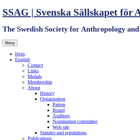
Hoppa
SSAG | Svenska Sällskapet för 
till
innehåll
The Swedish Society for Anthropology an
Meny
Hem
English
Contact
Links
Medals
Membership
About
History
Organisation
Patron
Board
Auditors
Nominating committee
Web site
Statutes and regulations
Publications