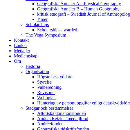
Geografiska Annaler A – Physical Geography
Geografiska Annaler B – Human Geography
kritisk etnografi – Swedish Journal of Anthropolo
Ymer
Scholarships
Scholarships awarded
The Vega Symposium
Kontakt
Länkar
Medaljer
Medlemskap
Om
Historia
Organisation
Högste beskyddare
Styrelse
Valberedning
Revisorer
Webbplats
Hantering av personuppgifter enligt dataskyddsfö
Stadgar och bestämmelser
Alfortska donationsfonden
Anders Retzius’ medaljfond
Andréefonden
Geografiska tidskriftsfonden