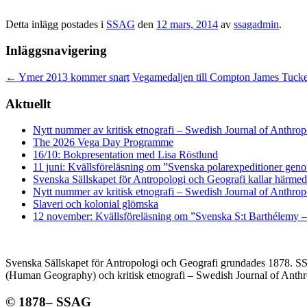
Detta inlägg postades i
SSAG
den
12 mars, 2014
av
ssagadmin
.
Inläggsnavigering
←
Ymer 2013 kommer snart
Vegamedaljen till Compton James Tucker
Aktuellt
Nytt nummer av kritisk etnografi – Swedish Journal of Anthro
The 2026 Vega Day Programme
16/10: Bokpresentation med Lisa Röstlund
11 juni: Kvällsföreläsning om ”Svenska polarexpeditioner geno
Svenska Sällskapet för Antropologi och Geografi kallar härmed
Nytt nummer av kritisk etnografi – Swedish Journal of Anthro
Slaveri och kolonial glömska
12 november: Kvällsföreläsning om ”Svenska S:t Barthélemy –
Svenska Sällskapet för Antropologi och Geografi grundades 1878. SSA
(Human Geography) och kritisk etnografi – Swedish Journal of Anthro
© 1878– SSAG