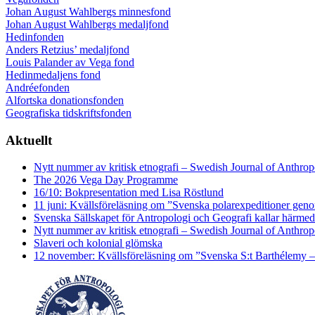
Johan August Wahlbergs minnesfond
Johan August Wahlbergs medaljfond
Hedinfonden
Anders Retzius’ medaljfond
Louis Palander av Vega fond
Hedinmedaljens fond
Andréefonden
Alfortska donationsfonden
Geografiska tidskriftsfonden
Aktuellt
Nytt nummer av kritisk etnografi – Swedish Journal of Anthro
The 2026 Vega Day Programme
16/10: Bokpresentation med Lisa Röstlund
11 juni: Kvällsföreläsning om ”Svenska polarexpeditioner geno
Svenska Sällskapet för Antropologi och Geografi kallar härmed
Nytt nummer av kritisk etnografi – Swedish Journal of Anthro
Slaveri och kolonial glömska
12 november: Kvällsföreläsning om ”Svenska S:t Barthélemy –