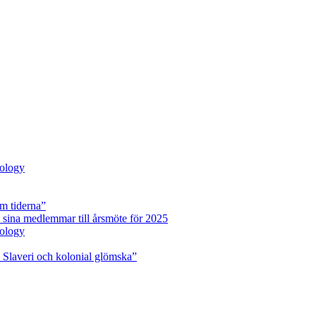
pology
m tiderna”
 sina medlemmar till årsmöte för 2025
pology
 Slaveri och kolonial glömska”