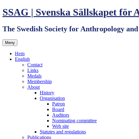
Hoppa
SSAG | Svenska Sällskapet för 
till
innehåll
The Swedish Society for Anthropology an
Meny
Hem
English
Contact
Links
Medals
Membership
About
History
Organisation
Patron
Board
Auditors
Nominating committee
Web site
Statutes and regulations
Publications