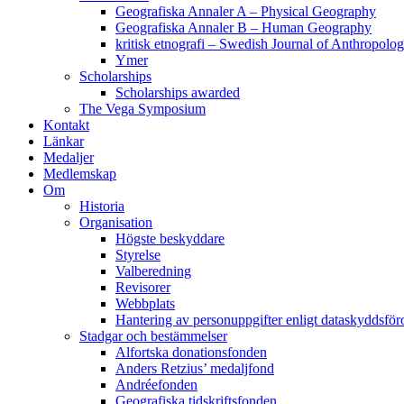
Geografiska Annaler A – Physical Geography
Geografiska Annaler B – Human Geography
kritisk etnografi – Swedish Journal of Anthropolo
Ymer
Scholarships
Scholarships awarded
The Vega Symposium
Kontakt
Länkar
Medaljer
Medlemskap
Om
Historia
Organisation
Högste beskyddare
Styrelse
Valberedning
Revisorer
Webbplats
Hantering av personuppgifter enligt dataskyddsfö
Stadgar och bestämmelser
Alfortska donationsfonden
Anders Retzius’ medaljfond
Andréefonden
Geografiska tidskriftsfonden