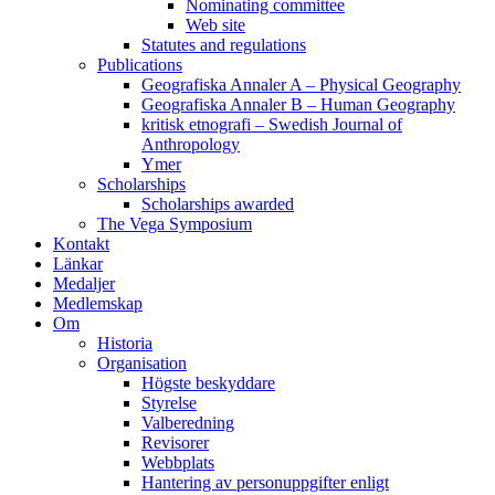
Nominating committee
Web site
Statutes and regulations
Publications
Geografiska Annaler A – Physical Geography
Geografiska Annaler B – Human Geography
kritisk etnografi – Swedish Journal of
Anthropology
Ymer
Scholarships
Scholarships awarded
The Vega Symposium
Kontakt
Länkar
Medaljer
Medlemskap
Om
Historia
Organisation
Högste beskyddare
Styrelse
Valberedning
Revisorer
Webbplats
Hantering av personuppgifter enligt