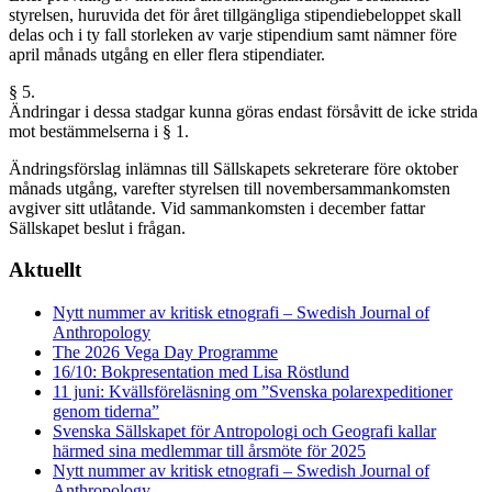
styrelsen, huruvida det för året tillgängliga stipendiebeloppet skall
delas och i ty fall storleken av varje stipendium samt nämner före
april månads utgång en eller flera stipendiater.
§ 5.
Ändringar i dessa stadgar kunna göras endast försåvitt de icke strida
mot bestämmelserna i § 1.
Ändringsförslag inlämnas till Sällskapets sekreterare före oktober
månads utgång, varefter styrelsen till novembersammankomsten
avgiver sitt utlåtande. Vid sammankomsten i december fattar
Sällskapet beslut i frågan.
Aktuellt
Nytt nummer av kritisk etnografi – Swedish Journal of
Anthropology
The 2026 Vega Day Programme
16/10: Bokpresentation med Lisa Röstlund
11 juni: Kvällsföreläsning om ”Svenska polarexpeditioner
genom tiderna”
Svenska Sällskapet för Antropologi och Geografi kallar
härmed sina medlemmar till årsmöte för 2025
Nytt nummer av kritisk etnografi – Swedish Journal of
Anthropology