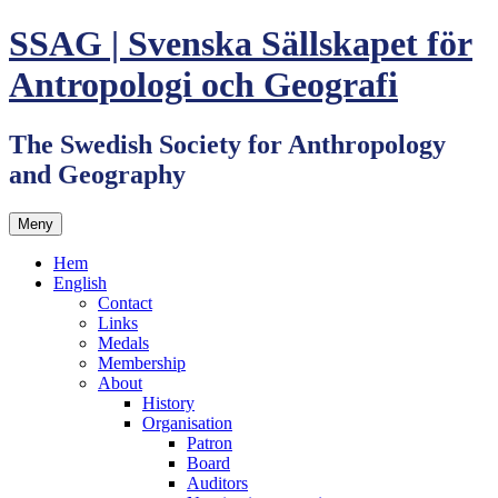
Hoppa
SSAG | Svenska Sällskapet för
till
innehåll
Antropologi och Geografi
The Swedish Society for Anthropology
and Geography
Meny
Hem
English
Contact
Links
Medals
Membership
About
History
Organisation
Patron
Board
Auditors