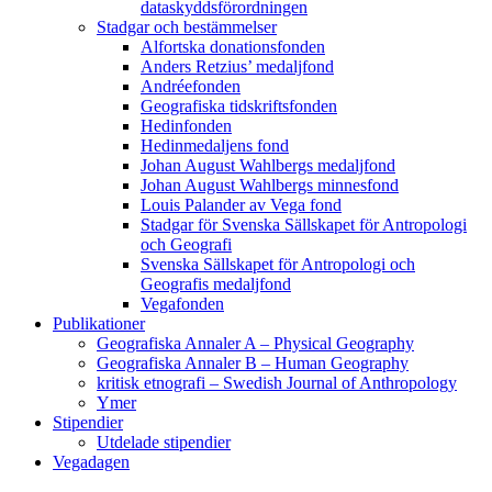
dataskyddsförordningen
Stadgar och bestämmelser
Alfortska donationsfonden
Anders Retzius’ medaljfond
Andréefonden
Geografiska tidskriftsfonden
Hedinfonden
Hedinmedaljens fond
Johan August Wahlbergs medaljfond
Johan August Wahlbergs minnesfond
Louis Palander av Vega fond
Stadgar för Svenska Sällskapet för Antropologi
och Geografi
Svenska Sällskapet för Antropologi och
Geografis medaljfond
Vegafonden
Publikationer
Geografiska Annaler A – Physical Geography
Geografiska Annaler B – Human Geography
kritisk etnografi – Swedish Journal of Anthropology
Ymer
Stipendier
Utdelade stipendier
Vegadagen