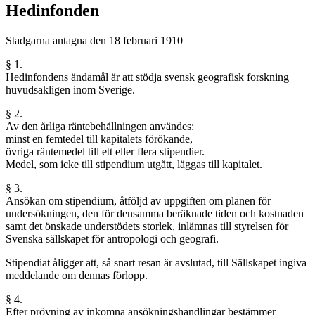
Hedinfonden
Stadgarna antagna den 18 februari 1910
§ 1.
Hedinfondens ändamål är att stödja svensk geografisk forskning
huvudsakligen inom Sverige.
§ 2.
Av den årliga räntebehållningen användes:
minst en femtedel till kapitalets förökande,
övriga räntemedel till ett eller flera stipendier.
Medel, som icke till stipendium utgått, läggas till kapitalet.
§ 3.
Ansökan om stipendium, åtföljd av uppgiften om planen för
undersökningen, den för densamma beräknade tiden och kostnaden
samt det önskade understödets storlek, inlämnas till styrelsen för
Svenska sällskapet för antropologi och geografi.
Stipendiat åligger att, så snart resan är avslutad, till Sällskapet ingiva
meddelande om dennas förlopp.
§ 4.
Efter prövning av inkomna ansökningshandlingar bestämmer