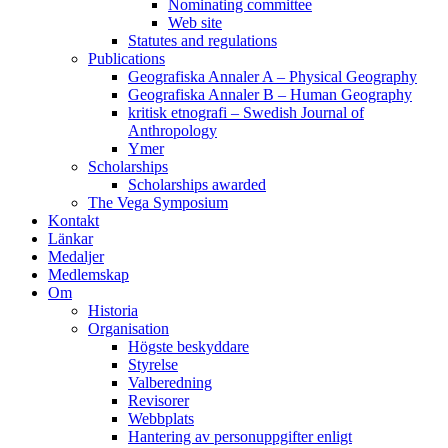
Nominating committee
Web site
Statutes and regulations
Publications
Geografiska Annaler A – Physical Geography
Geografiska Annaler B – Human Geography
kritisk etnografi – Swedish Journal of
Anthropology
Ymer
Scholarships
Scholarships awarded
The Vega Symposium
Kontakt
Länkar
Medaljer
Medlemskap
Om
Historia
Organisation
Högste beskyddare
Styrelse
Valberedning
Revisorer
Webbplats
Hantering av personuppgifter enligt