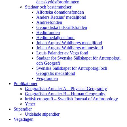
dataskyddsförordningen
Stadgar och bestämmelser
Alfortska donationsfonden
Anders Retzius’ medaljfond
Andréefonden
Geografiska tidskriftsfonden
Hedinfonden
Hedinmedaljens fond
Johan August Wahlbergs medaljfond
Johan August Wahlbergs minnesfond
Louis Palander av Vega fond
Stadgar för Svenska Sällskapet för Antropologi
och Geografi
Svenska Sällskapet för Antropologi och
Geografis medaljfond
Vegafonden
Publikationer
Geografiska Annaler A – Physical Geography
Geografiska Annaler B – Human Geography
kritisk etnografi – Swedish Journal of Anthropology
Ymer
Stipendier
Utdelade stipendier
Vegadagen