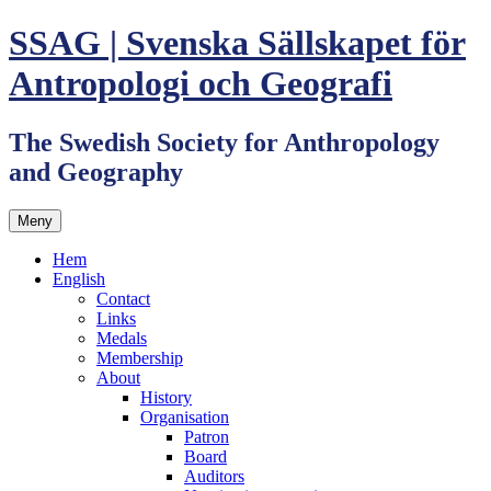
Hoppa
SSAG | Svenska Sällskapet för
till
innehåll
Antropologi och Geografi
The Swedish Society for Anthropology
and Geography
Meny
Hem
English
Contact
Links
Medals
Membership
About
History
Organisation
Patron
Board
Auditors