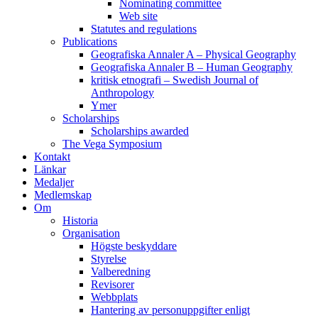
Nominating committee
Web site
Statutes and regulations
Publications
Geografiska Annaler A – Physical Geography
Geografiska Annaler B – Human Geography
kritisk etnografi – Swedish Journal of
Anthropology
Ymer
Scholarships
Scholarships awarded
The Vega Symposium
Kontakt
Länkar
Medaljer
Medlemskap
Om
Historia
Organisation
Högste beskyddare
Styrelse
Valberedning
Revisorer
Webbplats
Hantering av personuppgifter enligt