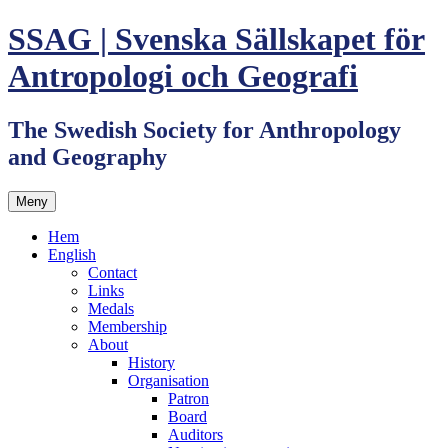
Hoppa
SSAG | Svenska Sällskapet för
till
innehåll
Antropologi och Geografi
The Swedish Society for Anthropology
and Geography
Meny
Hem
English
Contact
Links
Medals
Membership
About
History
Organisation
Patron
Board
Auditors