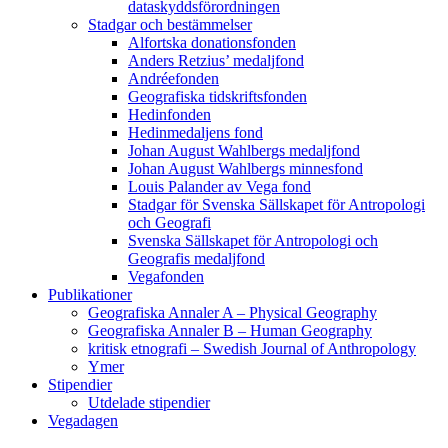
dataskyddsförordningen
Stadgar och bestämmelser
Alfortska donationsfonden
Anders Retzius’ medaljfond
Andréefonden
Geografiska tidskriftsfonden
Hedinfonden
Hedinmedaljens fond
Johan August Wahlbergs medaljfond
Johan August Wahlbergs minnesfond
Louis Palander av Vega fond
Stadgar för Svenska Sällskapet för Antropologi
och Geografi
Svenska Sällskapet för Antropologi och
Geografis medaljfond
Vegafonden
Publikationer
Geografiska Annaler A – Physical Geography
Geografiska Annaler B – Human Geography
kritisk etnografi – Swedish Journal of Anthropology
Ymer
Stipendier
Utdelade stipendier
Vegadagen