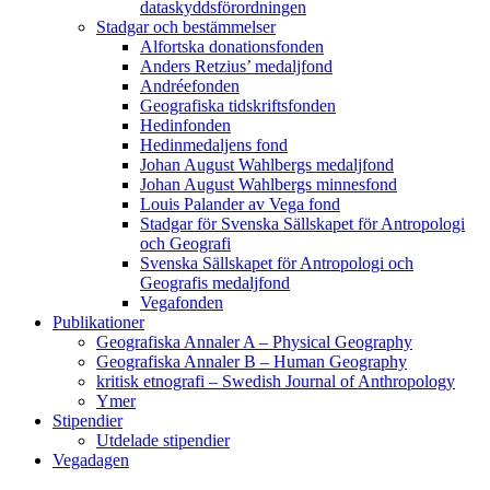
dataskyddsförordningen
Stadgar och bestämmelser
Alfortska donationsfonden
Anders Retzius’ medaljfond
Andréefonden
Geografiska tidskriftsfonden
Hedinfonden
Hedinmedaljens fond
Johan August Wahlbergs medaljfond
Johan August Wahlbergs minnesfond
Louis Palander av Vega fond
Stadgar för Svenska Sällskapet för Antropologi
och Geografi
Svenska Sällskapet för Antropologi och
Geografis medaljfond
Vegafonden
Publikationer
Geografiska Annaler A – Physical Geography
Geografiska Annaler B – Human Geography
kritisk etnografi – Swedish Journal of Anthropology
Ymer
Stipendier
Utdelade stipendier
Vegadagen