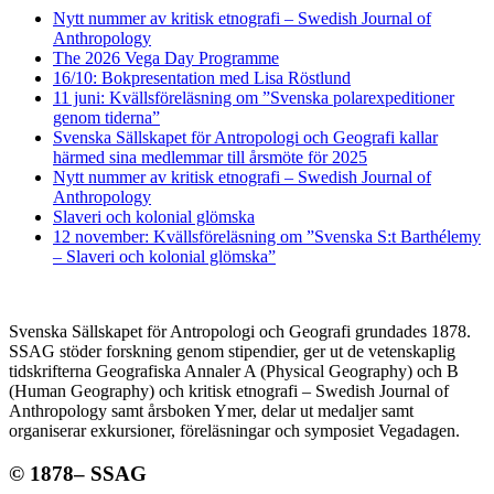
Nytt nummer av kritisk etnografi – Swedish Journal of
Anthropology
The 2026 Vega Day Programme
16/10: Bokpresentation med Lisa Röstlund
11 juni: Kvällsföreläsning om ”Svenska polarexpeditioner
genom tiderna”
Svenska Sällskapet för Antropologi och Geografi kallar
härmed sina medlemmar till årsmöte för 2025
Nytt nummer av kritisk etnografi – Swedish Journal of
Anthropology
Slaveri och kolonial glömska
12 november: Kvällsföreläsning om ”Svenska S:t Barthélemy
– Slaveri och kolonial glömska”
Svenska Sällskapet för Antropologi och Geografi grundades 1878.
SSAG stöder forskning genom stipendier, ger ut de vetenskaplig
tidskrifterna Geografiska Annaler A (Physical Geography) och B
(Human Geography) och kritisk etnografi – Swedish Journal of
Anthropology samt årsboken Ymer, delar ut medaljer samt
organiserar exkursioner, föreläsningar och symposiet Vegadagen.
© 1878– SSAG