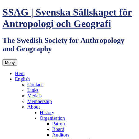
Hoppa
SSAG | Svenska Sällskapet för
till
innehåll
Antropologi och Geografi
The Swedish Society for Anthropology
and Geography
Meny
Hem
English
Contact
Links
Medals
Membership
About
History
Organisation
Patron
Board
Auditors