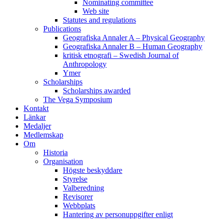
Nominating committee
Web site
Statutes and regulations
Publications
Geografiska Annaler A – Physical Geography
Geografiska Annaler B – Human Geography
kritisk etnografi – Swedish Journal of
Anthropology
Ymer
Scholarships
Scholarships awarded
The Vega Symposium
Kontakt
Länkar
Medaljer
Medlemskap
Om
Historia
Organisation
Högste beskyddare
Styrelse
Valberedning
Revisorer
Webbplats
Hantering av personuppgifter enligt