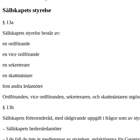
Sällskapets styrelse
§ 13a
Sällskapets styrelse består av:
en ordförande
en vice ordförande
en sekreterare
en skattmästare
fem andra ledamöter
Ordföranden, vice ordföranden, sekreteraren, och skattmästaren utgör
§ 13b
Sällskapets förtroenderåd, med rådgivande uppgift i frågor som av styr
– Sällskapets hedersledamöter
– I de fall de inte är medlemmar av styrelsen, redaktörerna för Geogra