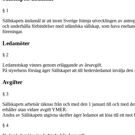
§ 1
Sällskapets ändamål är att inom Sverige främja utvecklingen av antrop
och underhålla förbindelser med utländska sällskap, som hava enehand
föreningar.
Ledamöter
§ 2
Ledamotskap vinnes genom erläggande av årsavgift.
På styrelsens förslag äger Sällskapet att till hedersledamot invälja de
Avgifter
§ 3
Sällskapets arbetsår räknas från och med den 1 januari till och med de
erhåller utan vidare avgift YMER.
Andra av Sällskapets utgivna skrifter äger ledamot att lösa till ett mo
§ 4