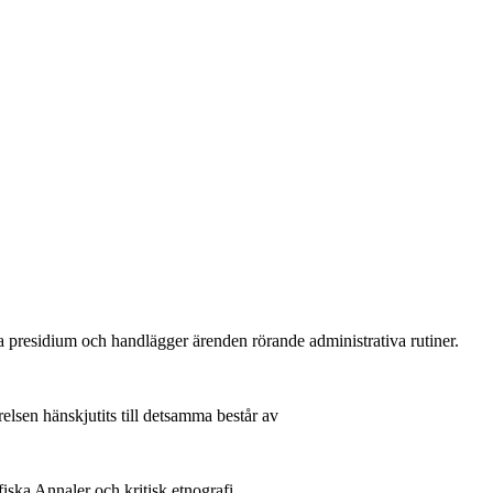
a presidium och handlägger ärenden rörande administrativa rutiner.
elsen hänskjutits till detsamma består av
fiska Annaler och kritisk etnografi