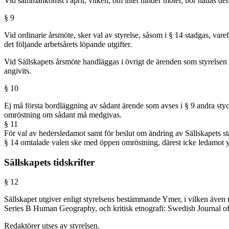
Vid sammankomst i april, vilken, om intet hinder möter, bör hållas de
§ 9
Vid ordinarie årsmöte, sker val av styrelse, såsom i § 14 stadgas, vare
det följande arbetsårets löpande utgifter.
Vid Sällskapets årsmöte handläggas i övrigt de ärenden som styrelsen h
angivits.
§ 10
Ej må första bordläggning av sådant ärende som avses i § 9 andra st
omröstning om sådant må medgivas.
§ 11
För val av hedersledamot samt för beslut om ändring av Sällskapets sta
§ 14 omtalade valen ske med öppen omröstning, därest icke ledamot yrka
Sällskapets tidskrifter
§ 12
Sällskapet utgiver enligt styrelsens bestämmande Ymer, i vilken även
Series B Human Geography, och kritisk etnografi: Swedish Journal of
Redaktörer utses av styrelsen.