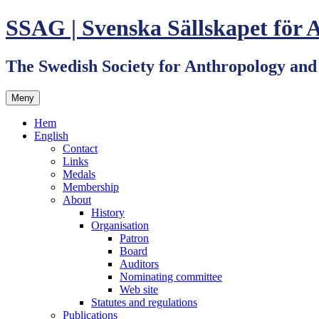
Hoppa
SSAG | Svenska Sällskapet för 
till
innehåll
The Swedish Society for Anthropology an
Meny
Hem
English
Contact
Links
Medals
Membership
About
History
Organisation
Patron
Board
Auditors
Nominating committee
Web site
Statutes and regulations
Publications