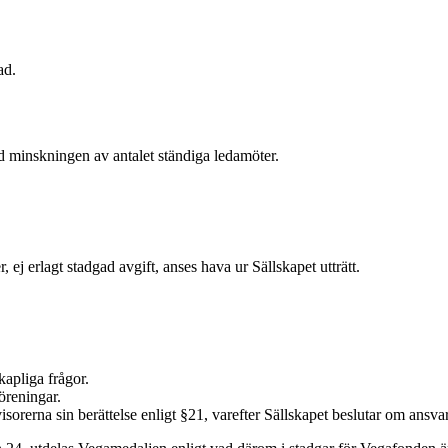
ad.
d minskningen av antalet ständiga ledamöter.
ej erlagt stadgad avgift, anses hava ur Sällskapet utträtt.
apliga frågor.
reningar.
orerna sin berättelse enligt §21, varefter Sällskapet beslutar om ansvar