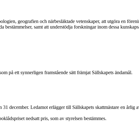
ologien, geografien och närbesläktade vetenskaper, att utgöra en föreni
a bestämmelser, samt att understödja forskningar inom dessa kunskapsa
n som på ett synnerligen framstående sätt främjat Sällskapets ändamål.
n 31 december. Ledamot erlägger till Sällskapets skattmästare en årlig a
t boklådspriset nedsatt pris, som av styrelsen bestämmes.