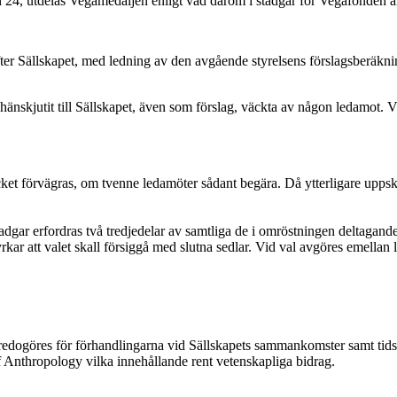
n 24, utdelas Vegamedaljen enligt vad därom i stadgar för Vegafonden ä
fter Sällskapet, med ledning av den avgående styrelsens förslagsberäkning
änskjutit till Sällskapet, även som förslag, väckta av någon ledamot. V
ycket förvägras, om tvenne ledamöter sådant begära. Då ytterligare upp
dgar erfordras två tredjedelar av samtliga de i omröstningen deltagandes 
r att valet skall försiggå med slutna sedlar. Vid val avgöres emellan l
 redogöres för förhandlingarna vid Sällskapets sammankomster samt tids
 Anthropology vilka innehållande rent vetenskapliga bidrag.