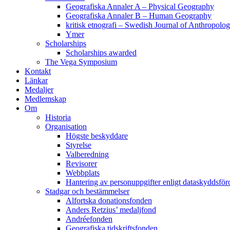
Geografiska Annaler A – Physical Geography
Geografiska Annaler B – Human Geography
kritisk etnografi – Swedish Journal of Anthropolo
Ymer
Scholarships
Scholarships awarded
The Vega Symposium
Kontakt
Länkar
Medaljer
Medlemskap
Om
Historia
Organisation
Högste beskyddare
Styrelse
Valberedning
Revisorer
Webbplats
Hantering av personuppgifter enligt dataskyddsfö
Stadgar och bestämmelser
Alfortska donationsfonden
Anders Retzius’ medaljfond
Andréefonden
Geografiska tidskriftsfonden