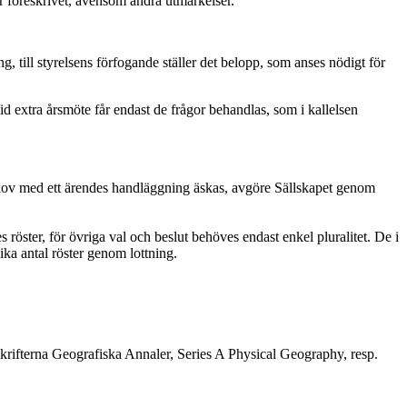
r föreskrivet, ävensom andra utmärkelser.
, till styrelsens förfogande ställer det belopp, som anses nödigt för
id extra årsmöte får endast de frågor behandlas, som i kallelsen
skov med ett ärendes handläggning äskas, avgöre Sällskapet genom
röster, för övriga val och beslut behöves endast enkel pluralitet. De i
ika antal röster genom lottning.
krifterna Geografiska Annaler, Series A Physical Geography, resp.