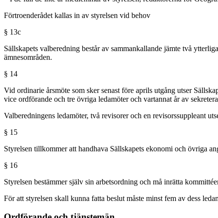
Förtroenderådet kallas in av styrelsen vid behov
§ 13c
Sällskapets valberedning består av sammankallande jämte två ytterligare
ämnesområden.
§ 14
Vid ordinarie årsmöte som sker senast före aprils utgång utser Sällskap
vice ordförande och tre övriga ledamöter och vartannat år av sekretera
Valberedningens ledamöter, två revisorer och en revisorssuppleant utses
§ 15
Styrelsen tillkommer att handhava Sällskapets ekonomi och övriga angel
§ 16
Styrelsen bestämmer själv sin arbetsordning och må inrätta kommittéer
För att styrelsen skall kunna fatta beslut måste minst fem av dess led
Ordförande och tjänstemän