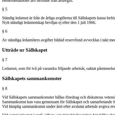
Hedersledamöter äro befriade från årsavgift.
§ 5
Ständig ledamot är från de årliga avgifterna till Sällskapets kassa befri
Nytt ständigt ledamotskap beviljas ej efter den 1 juli 1966.
§ 6
Av ständiga ledamöters avgifter bildad reservfond avvecklas i takt me
Utträde ur Sällskapet
§ 7
Ledamot, som för två på varandra följande arbetsår, oaktat påminnelser, 
Sällskapets sammankomster
§ 8
Vid Sällskapets sammankomster hållas föredrag och diskuteras vetensk
Sammankomst kan vara gemensam för Sällskapet och samarbetande fö
Vid lämplig sammankomst under året efter avslutat arbetsår avgiva revis