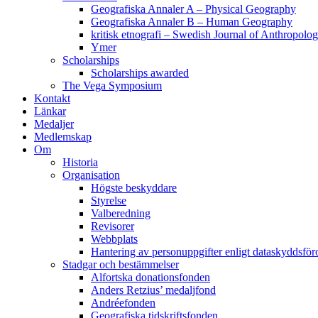
Geografiska Annaler A – Physical Geography
Geografiska Annaler B – Human Geography
kritisk etnografi – Swedish Journal of Anthropolo
Ymer
Scholarships
Scholarships awarded
The Vega Symposium
Kontakt
Länkar
Medaljer
Medlemskap
Om
Historia
Organisation
Högste beskyddare
Styrelse
Valberedning
Revisorer
Webbplats
Hantering av personuppgifter enligt dataskyddsfö
Stadgar och bestämmelser
Alfortska donationsfonden
Anders Retzius’ medaljfond
Andréefonden
Geografiska tidskriftsfonden