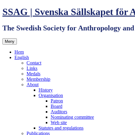
Hoppa
SSAG | Svenska Sällskapet för 
till
innehåll
The Swedish Society for Anthropology an
Meny
Hem
English
Contact
Links
Medals
Membership
About
History
Organisation
Patron
Board
Auditors
Nominating committee
Web site
Statutes and regulations
Publications