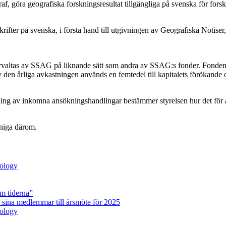
, göra geografiska forskningsresultat tillgängliga på svenska för forska
ifter på svenska, i första hand till utgivningen av Geografiska Notiser,
förvaltas av SSAG på liknande sätt som andra av SSAG:s fonder. Fonden,
en årliga avkastningen används en femtedel till kapitalets förökande oc
ng av inkomna ansökningshandlingar bestämmer styrelsen hur det för året
eniga därom.
pology
m tiderna”
 sina medlemmar till årsmöte för 2025
pology