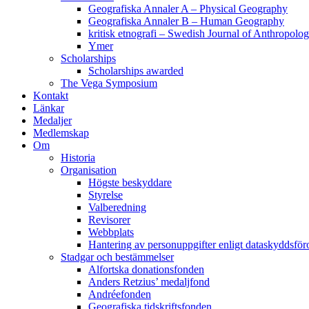
Geografiska Annaler A – Physical Geography
Geografiska Annaler B – Human Geography
kritisk etnografi – Swedish Journal of Anthropolo
Ymer
Scholarships
Scholarships awarded
The Vega Symposium
Kontakt
Länkar
Medaljer
Medlemskap
Om
Historia
Organisation
Högste beskyddare
Styrelse
Valberedning
Revisorer
Webbplats
Hantering av personuppgifter enligt dataskyddsfö
Stadgar och bestämmelser
Alfortska donationsfonden
Anders Retzius’ medaljfond
Andréefonden
Geografiska tidskriftsfonden