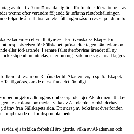
antag av den i § 5 omförmälda utgiften för fondens förvaltning – av
der tvenne efter varandra följande år influtna räntebehållningen
enne följande år influtna räntebehållningen såsom resestipendium för
apsakademien eller till Styrelsen för Svenska sällskapet för
samt, resp. styrelsen för Sällskapet, pröva efter tagen kännedom om
 eller förkastande. I senare fallet återförvisas ärendet till ny
tt icke stipendium utdelas, eller om inga sökande sig anmält lägges
er fullbordad resa inom 3 månader till Akademien, resp. Sällskapet,
offentliggöras, om de eljest finna det lämpligt.
s. För penningeförvaltningens ombesörjande äger Akademien att utav
altningen av de donationsmedel, vilka av Akademien omhänderhavas.
 därav från Sällskapets sida. Ett utdrag av bokslutet över fonden
mien uppbära de därför disponibla medel.
a, såvida ej särskilda förbehåll äro gjorda, vilka av Akademien och