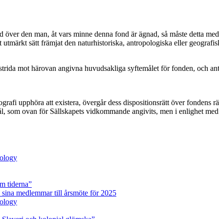
i guld över den man, åt vars minne denna fond är ägnad, så måste detta 
 utmärkt sätt främjat den naturhistoriska, antropologiska eller geografi
e strida mot härovan angivna huvudsakliga syftemålet för fonden, och an
grafi upphöra att existera, övergår dess dispositionsrätt över fondens r
l, som ovan för Sällskapets vidkommande angivits, men i enlighet med
pology
m tiderna”
 sina medlemmar till årsmöte för 2025
pology