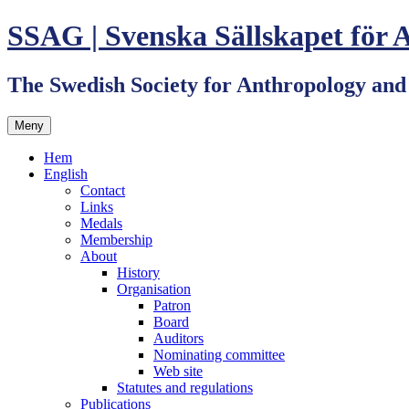
Hoppa
SSAG | Svenska Sällskapet för 
till
innehåll
The Swedish Society for Anthropology an
Meny
Hem
English
Contact
Links
Medals
Membership
About
History
Organisation
Patron
Board
Auditors
Nominating committee
Web site
Statutes and regulations
Publications