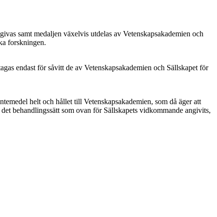
medgivas samt medaljen växelvis utdelas av Vetenskapsakademien och
ska forskningen.
tagas endast för såvitt de av Vetenskapsakademien och Sällskapet för
äntemedel helt och hållet till Vetenskapsakademien, som då äger att
 det behandlingssätt som ovan för Sällskapets vidkommande angivits,