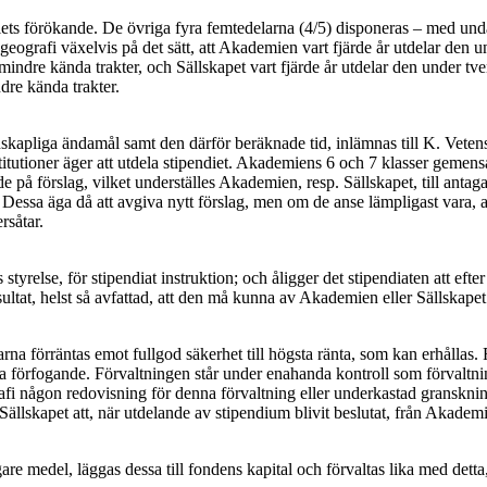
alets förökande. De övriga fyra femtedelarna (4/5) disponeras – med und
grafi växelvis på det sätt, att Akademien vart fjärde år utdelar den un
mindre kända trakter, och Sällskapet vart fjärde år utdelar den under tv
dre kända trakter.
kapliga ändamål samt den därför beräknade tid, inlämnas till K. Vetensk
stitutioner äger att utdela stipendiet. Akademiens 6 och 7 klasser gemen
 förslag, vilket underställes Akademien, resp. Sällskapet, till antagande
Dessa äga då att avgiva nytt förslag, men om de anse lämpligast vara, a
rsåtar.
styrelse, för stipendiat instruktion; och åligger det stipendiaten att eft
ltat, helst så avfattad, att den må kunna av Akademien eller Sällskapet 
na förräntas emot fullgod säkerhet till högsta ränta, som kan erhålla
s fria förfogande. Förvaltningen står under enahanda kontroll som förv
i någon redovisning för denna förvaltning eller underkastad granskning
r Sällskapet att, när utdelande av stipendium blivit beslutat, från Akade
are medel, läggas dessa till fondens kapital och förvaltas lika med dett