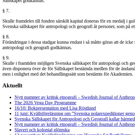
Sällskapet godkännas.
§ 7.
Skulle framdeles till fonden särskilt kapital doneras för en medalj 
Svenska sällskapet för antropologi och geografi åt personer, som på ett
§ 8.
Förändringar i dessa stadgar kunna endast i så måtto göras att de ick
antropologi och geografi godkännas.
§ 9.
Skulle i framtiden möjligen Svenska sällskapet för antropologi och geo
även disponera över de för Sällskapet bestämda medlen för de ändamå
men i enlighet med det behandlingssätt som bestämts för Akademien.
Aktuellt
Nytt nummer av kritisk etnografi – Swedish Journal of Anthro
The 2026 Vega Day Programme
16/10: Bokpresentation med Lisa Röstlund
11 juni: Kvällsföreläsning om ”Svenska polarexpeditioner geno
Svenska Sällskapet för Antropologi och Geografi kallar härmed
Nytt nummer av kritisk etnografi – Swedish Journal of Anthro
Slaveri och kolonial glömska