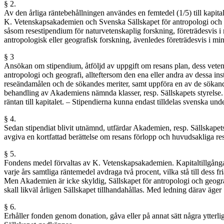
§ 2.
Av den årliga räntebehållningen användes en femtedel (1/5) till kapit
K. Vetenskapsakademien och Svenska Sällskapet för antropologi och geo
såsom resestipendium för naturvetenskaplig forskning, företrädesvis i 
antropologisk eller geografisk forskning, ävenledes företrädesvis i min
§ 3
Ansökan om stipendium, åtföljd av uppgift om resans plan, dess vetens
antropologi och geografi, allteftersom den ena eller andra av dessa in
reseändamålen och de sökandes meriter, samt uppföra en av de sökande på
behandling av Akademiens nämnda klasser, resp. Sällskapets styrelse. 
räntan till kapitalet. – Stipendierna kunna endast tilldelas svenska unde
§ 4.
Sedan stipendiat blivit utnämnd, utfärdar Akademien, resp. Sällskapets 
avgiva en kortfattad berättelse om resans förlopp och huvudsakliga resu
§ 5.
Fondens medel förvaltas av K. Vetenskapsakademien. Kapitaltillgångar
varje års samtliga räntemedel avdraga två procent, vilka stå till des
Men Akademien är icke skyldig, Sällskapet för antropologi och geograf
skall likväl årligen Sällskapet tillhandahållas. Med ledning därav äge
§ 6.
Erhåller fonden genom donation, gåva eller på annat sätt några ytterlig