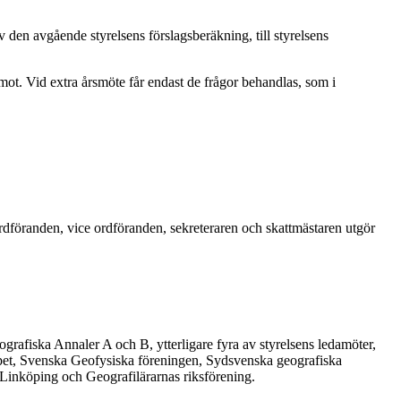
 den avgående styrelsens förslagsberäkning, till styrelsens
mot. Vid extra årsmöte får endast de frågor behandlas, som i
Ordföranden, vice ordföranden, sekreteraren och skattmästaren utgör
grafiska Annaler A och B, ytterligare fyra av styrelsens ledamöter,
apet, Svenska Geofysiska föreningen, Sydsvenska geografiska
Linköping och Geografilärarnas riksförening.