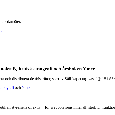
re ledamöter.
ng
.
naler B, kritisk etnografi och årsboken Ymer
gera och distribuera de tidskrifter, som av Sällskapet utgivas.” (§ 18 i S
 etnografi
och
Ymer
.
ifrån styrelsens direktiv − för webbplatsens innehåll, struktur, funkti