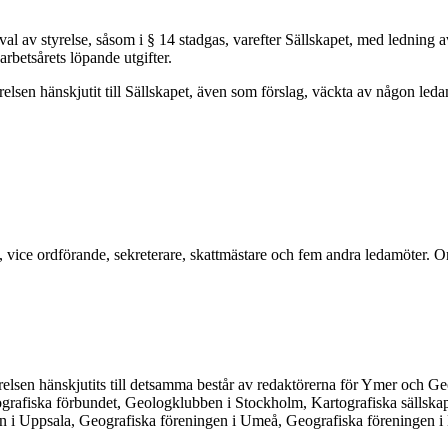
 av styrelse, såsom i § 14 stadgas, varefter Sällskapet, med ledning av
arbetsårets löpande utgifter.
elsen hänskjutit till Sällskapet, även som förslag, väckta av någon leda
e, vice ordförande, sekreterare, skattmästare och fem andra ledamöter. 
relsen hänskjutits till detsamma består av redaktörerna för Ymer och Geo
eografiska förbundet, Geologklubben i Stockholm, Kartografiska sällsk
en i Uppsala, Geografiska föreningen i Umeå, Geografiska föreningen i 