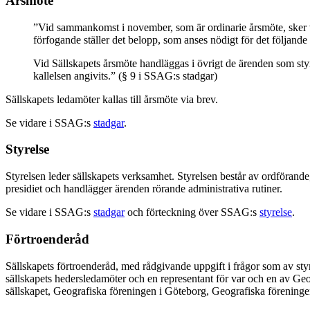
Årsmöte
”Vid sammankomst i november, som är ordinarie årsmöte, sker val
förfogande ställer det belopp, som anses nödigt för det följande 
Vid Sällskapets årsmöte handläggas i övrigt de ärenden som styr
kallelsen angivits.” (§ 9 i SSAG:s stadgar)
Sällskapets ledamöter kallas till årsmöte via brev.
Se vidare i SSAG:s
stadgar
.
Styrelse
Styrelsen leder sällskapets verksamhet. Styrelsen består av ordförand
presidiet och handlägger ärenden rörande administrativa rutiner.
Se vidare i SSAG:s
stadgar
och förteckning över SSAG:s
styrelse
.
Förtroenderåd
Sällskapets förtroenderåd, med rådgivande uppgift i frågor som av sty
sällskapets hedersledamöter och en representant för var och en av G
sällskapet, Geografiska föreningen i Göteborg, Geografiska förening