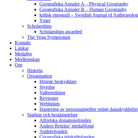
Geografiska Annaler A – Physical Geography
Geografiska Annaler B – Human Geography
kritisk etnografi – Swedish Journal of Anthropolo
Ymer
Scholarships
Scholarships awarded
The Vega Symposium
Kontakt
Länkar
Medaljer
Medlemskap
Om
Historia
Organisation
Högste beskyddare
Styrelse
Valberedning
Revisorer
Webbplats
Hantering av personuppgifter enligt dataskyddsfö
Stadgar och bestämmelser
Alfortska donationsfonden
Anders Retzius’ medaljfond
Andréefonden
Geografiska tidskriftsfonden