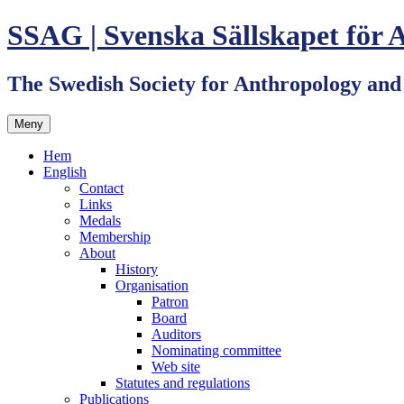
Hoppa
SSAG | Svenska Sällskapet för 
till
innehåll
The Swedish Society for Anthropology an
Meny
Hem
English
Contact
Links
Medals
Membership
About
History
Organisation
Patron
Board
Auditors
Nominating committee
Web site
Statutes and regulations
Publications