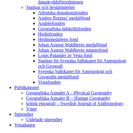
dataskyddsförordningen
Stadgar och bestämmelser
Alfortska donationsfonden
Anders Retzius’ medaljfond
Andréefonden
Geografiska tidskriftsfonden
Hedinfonden
Hedinmedaljens fond
Johan August Wahlbergs medaljfond
Johan August Wahlbergs minnesfond
Louis Palander av Vega fond
Stadgar för Svenska Sällskapet för Antropologi
och Geografi
Svenska Sällskapet för Antropologi och
Geografis medaljfond
Vegafonden
Publikationer
Geografiska Annaler A – Physical Geography
Geografiska Annaler B – Human Geography
kritisk etnografi – Swedish Journal of Anthropology
Ymer
Stipendier
Utdelade stipendier
Vegadagen