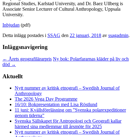
Regional Studies, Karlstad University, and Dr. Baez Ullberg is
Associate Senior Lecturer of Cultural Anthropology, Uppsala
University.
Inbjudan
(pdf)
Detta inlägg postades i
SSAG
den
22 januari, 2018
av
ssagadmin
.
Inläggsnavigering
←
Årets geografilärarpris
Ny bok: Polarfararnas kläder på liv och
död
→
Aktuellt
Nytt nummer av kritisk etnografi – Swedish Journal of
Anthropology
The 2026 Vega Day Programme
16/10: Bokpresentation med Lisa Röstlund
11 juni: Kvällsföreläsning om ”Svenska polarexpeditioner
genom tiderna”
Svenska Sällskapet för Antropologi och Geografi kallar
härmed sina medlemmar till årsmöte för 2025
Nytt nummer av kritisk etnografi – Swedish Journal of