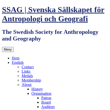
Hoppa
SSAG | Svenska Sällskapet för
till
innehåll
Antropologi och Geografi
The Swedish Society for Anthropology
and Geography
Meny
Hem
English
Contact
Links
Medals
Membership
About
History
Organisation
Patron
Board
Auditors