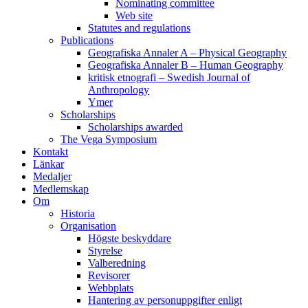
Nominating committee
Web site
Statutes and regulations
Publications
Geografiska Annaler A – Physical Geography
Geografiska Annaler B – Human Geography
kritisk etnografi – Swedish Journal of
Anthropology
Ymer
Scholarships
Scholarships awarded
The Vega Symposium
Kontakt
Länkar
Medaljer
Medlemskap
Om
Historia
Organisation
Högste beskyddare
Styrelse
Valberedning
Revisorer
Webbplats
Hantering av personuppgifter enligt