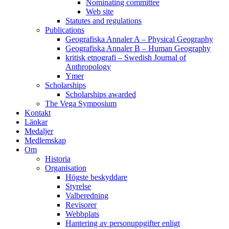
Nominating committee
Web site
Statutes and regulations
Publications
Geografiska Annaler A – Physical Geography
Geografiska Annaler B – Human Geography
kritisk etnografi – Swedish Journal of
Anthropology
Ymer
Scholarships
Scholarships awarded
The Vega Symposium
Kontakt
Länkar
Medaljer
Medlemskap
Om
Historia
Organisation
Högste beskyddare
Styrelse
Valberedning
Revisorer
Webbplats
Hantering av personuppgifter enligt