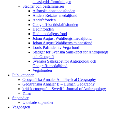
dataskyddsförordningen
Stadgar och bestämmelser
Alfortska donationsfonden
Anders Retzius’ medaljfond
Andréefonden
Geografiska tidskriftsfonden
Hedinfonden
Hedinmedaljens fond
Johan August Wahlbergs medaljfond
Johan August Wahlbergs minnesfond
Louis Palander av Vega fond
Stadgar för Svenska Sällskapet för Antropologi
och Geografi
Svenska Sällskapet för Antropologi och
Geografis medaljfond
Vegafonden
Publikationer
Geografiska Annaler A – Physical Geography
Geografiska Annaler B – Human Geography
kritisk etnografi – Swedish Journal of Anthropology
Ymer
Stipendier
Utdelade stipendier
Vegadagen