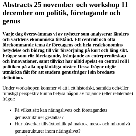
Abstracts 25 november och workshop 11
december om politik, företagande och
genus
Varje dag översvämmas vi av nyheter som analyserar länders
och världens ekonomiska tillstånd. Ett centralt och ofta
förekommande tema är företagens och hela realekonomins
betydelse och bidrag till vår försörjning på kort och lång sikt.
Frågor som rör företagande, främjande av entreprenörskap
och innovationer, samt tillväxt har alltid spelat en central roll i
politiken på alla upptänkliga nivåer. Dessa frågor utgör
utmärkta fält för att studera genusfrågor i sin bredaste
definition.
Under workshopen kommer vi att i ett historiskt, samtida och/eller
rumsligt perspektiv kunna belysa någon av följande (eller relaterade)
frågor:
På vilket sätt kan näringslivets och företagandets
genusstrukturer gestaltas?
Hur påverkar tillväxtpolitik på makro-, meso- och mikronivå
genusstrukturer inom näringslivet?