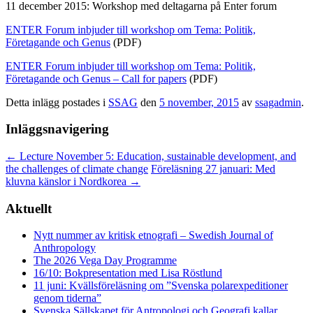
11 december 2015: Workshop med deltagarna på Enter forum
ENTER Forum inbjuder till workshop om Tema: Politik,
Företagande och Genus
(PDF)
ENTER Forum inbjuder till workshop om Tema: Politik,
Företagande och Genus – Call for papers
(PDF)
Detta inlägg postades i
SSAG
den
5 november, 2015
av
ssagadmin
.
Inläggsnavigering
←
Lecture November 5: Education, sustainable development, and
the challenges of climate change
Föreläsning 27 januari: Med
kluvna känslor i Nordkorea
→
Aktuellt
Nytt nummer av kritisk etnografi – Swedish Journal of
Anthropology
The 2026 Vega Day Programme
16/10: Bokpresentation med Lisa Röstlund
11 juni: Kvällsföreläsning om ”Svenska polarexpeditioner
genom tiderna”
Svenska Sällskapet för Antropologi och Geografi kallar