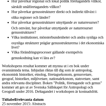
Hur påverkar regional och lokal politik företagandets villkor,
särskilt småföretagandets villkor?
Hur påverkar genusstrukturer direkt och indirekt tillväxt i
olika regioner och länder?
Hur påverkar genusstrukturer utnyttjande av naturresurser?
Och omvänt, hur påverkar utnyttjande av naturresurser
genusstrukturer?
Vilka institutioner, mönsterbundenheter och andra synliga och
osynliga strukturer präglar genusstrukturerna i det ekonomiska
livet?
Vilka förändringsprocesser gällande exempelvis
genuskodning kan vi lära av?
Workshopens resultat kommer att mynna ut i en bok under
ovannämnda tema. Inbjudan riktas till dig som är antropolog,
ekonomisk historiker, etnolog, företagsekonom, genusvetare,
geograf, historiker, miljövetare, nationalekonom, statsvetare, samt
andra relevanta discipliner. Boken ”Politik, företagande och genus”
kommer att ges ut av Svenska Sällskapet för Antropologi och
Geografi under 2016. Deltagandet i workshopen är kostnadsfritt.
Tidtabell/relevanta datum
25 november 2015: Abstracts