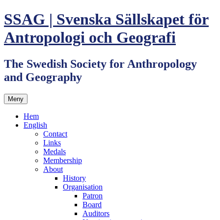
Hoppa
SSAG | Svenska Sällskapet för
till
innehåll
Antropologi och Geografi
The Swedish Society for Anthropology
and Geography
Meny
Hem
English
Contact
Links
Medals
Membership
About
History
Organisation
Patron
Board
Auditors