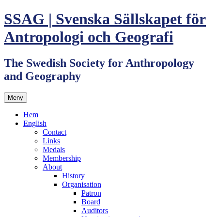
Hoppa
SSAG | Svenska Sällskapet för
till
innehåll
Antropologi och Geografi
The Swedish Society for Anthropology
and Geography
Meny
Hem
English
Contact
Links
Medals
Membership
About
History
Organisation
Patron
Board
Auditors