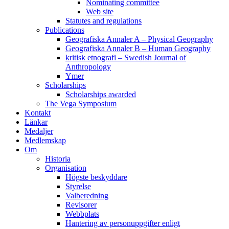
Nominating committee
Web site
Statutes and regulations
Publications
Geografiska Annaler A – Physical Geography
Geografiska Annaler B – Human Geography
kritisk etnografi – Swedish Journal of
Anthropology
Ymer
Scholarships
Scholarships awarded
The Vega Symposium
Kontakt
Länkar
Medaljer
Medlemskap
Om
Historia
Organisation
Högste beskyddare
Styrelse
Valberedning
Revisorer
Webbplats
Hantering av personuppgifter enligt