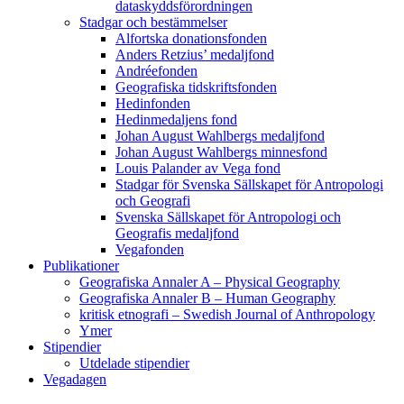
dataskyddsförordningen
Stadgar och bestämmelser
Alfortska donationsfonden
Anders Retzius’ medaljfond
Andréefonden
Geografiska tidskriftsfonden
Hedinfonden
Hedinmedaljens fond
Johan August Wahlbergs medaljfond
Johan August Wahlbergs minnesfond
Louis Palander av Vega fond
Stadgar för Svenska Sällskapet för Antropologi
och Geografi
Svenska Sällskapet för Antropologi och
Geografis medaljfond
Vegafonden
Publikationer
Geografiska Annaler A – Physical Geography
Geografiska Annaler B – Human Geography
kritisk etnografi – Swedish Journal of Anthropology
Ymer
Stipendier
Utdelade stipendier
Vegadagen