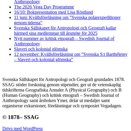
Anthropology
The 2026 Vega Day Programme
16/10: Bokpresentation med Lisa Röstlund
11 juni: Kvällsföreläsning om ”Svenska polarexpeditioner
genom tiderna”
Svenska Sällskapet för Antropologi och Geografi kallar
härmed sina medlemmar till årsmöte för 2025
Nytt nummer av kritisk etnografi – Swedish Journal of
Anthropology
Slaveri och kolonial glömska
12 november: Kvällsföreläsning om ”Svenska S:t Barthélemy
– Slaveri och kolonial glömska”
Svenska Sällskapet för Antropologi och Geografi grundades 1878.
SSAG stöder forskning genom stipendier, ger ut de vetenskaplig
tidskrifterna Geografiska Annaler A (Physical Geography) och B
(Human Geography) och kritisk etnografi – Swedish Journal of
Anthropology samt årsboken Ymer, delar ut medaljer samt
organiserar exkursioner, föreläsningar och symposiet Vegadagen.
© 1878– SSAG
Drivs med WordPress