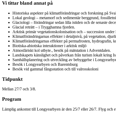
Vi tittar bland annat på
Historiska aspekter på klimatförändringar och forskning på Sva
Lokal geologi – metamorf och sedimentär berggrund, fossilletn
Glaciologi – förändringar sedan lilla istiden och de senaste dec
Glacial reträtt – i Trygghamna fjorden.
Arktisk primär vegetationskolonisation och – succession under l
Klimatförändringarnas effekter i detaljnivå, på vegetation, djur
Klimatförändringarnas effekter på permafrosten, hydrografin, k
Biotiska-abiotiska interaktioner i arktisk miljö
Atmosfäriskt kol utbyte., besök på mätstation i Adventdalen.
Landskapets känslighet och påverkan från turism lokalt kring 
Samhällsplanering och utveckling av bebyggelse i Longyearbye
Besök i Longyearbyen och Barentsburg
Besök vid gammal fångsstation och till valrosskoloni
Tidpunkt
Mellan 27/7 och 3/8.
Program
Lämplig ankomst till Longyearbyen är den 25/7 eller 26/7. Flyg och 