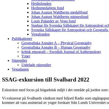
Hedinfonden
Hedinmedaljens fond
Johan August Wahlbergs medaljfond
Johan August Wahlbergs minnesfond
Louis Palander av Vega fond
Stadgar för Svenska Sällskapet för Antropologi oc
Svenska Sällskapet för Antropologi och Geografis
Vegafonden
Publikationer
Geografiska Annaler A – Physical Geography
Geografiska Annaler B – Human Geography
kritisk etnografi – Swedish Journal of Anthropology
Ymer
Stipendier
Utdelade stipendier
Vegadagen
SSAG-exkursion till Svalbard 2022
Exkursion med focus på högarktisk miljö i det område på jorden som r
Vi exkurerar på Svalbards västkust med Isfjord Radio som utgångspun
kommer att vara assisterad av yngre forskare från Lunds Universitet o