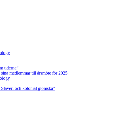
pology
m tiderna”
 sina medlemmar till årsmöte för 2025
pology
 Slaveri och kolonial glömska”