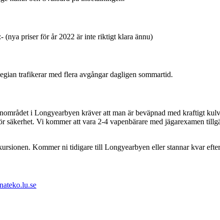
(nya priser för år 2022 är inte riktigt klara ännu)
gian trafikerar med flera avgångar dagligen sommartid.
 kärnområdet i Longyearbyen kräver att man är beväpnad med kraftigt ku
r säkerhet. Vi kommer att vara 2-4 vapenbärare med jägarexamen tillgäng
kursionen. Kommer ni tidigare till Longyearbyen eller stannar kvar efte
ateko.lu.se