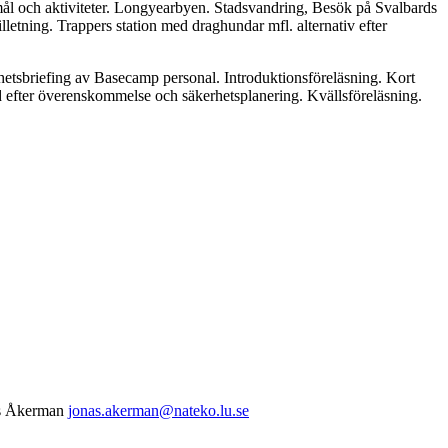
mål och aktiviteter. Longyearbyen. Stadsvandring, Besök på Svalbards
tning. Trappers station med draghundar mfl. alternativ efter
hetsbriefing av Basecamp personal. Introduktionsföreläsning. Kort
tid efter överenskommelse och säkerhetsplanering. Kvällsföreläsning.
nas Åkerman
jonas.akerman@nateko.lu.se