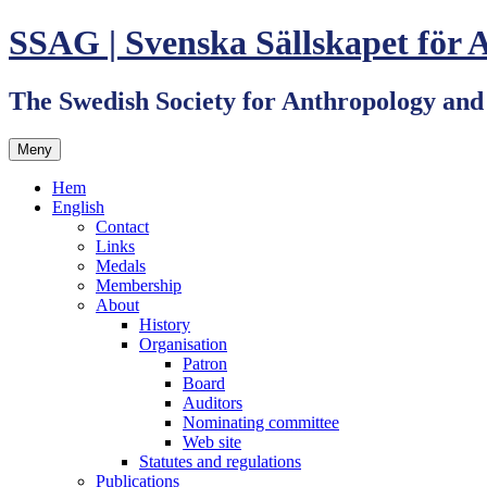
Hoppa
SSAG | Svenska Sällskapet för 
till
innehåll
The Swedish Society for Anthropology an
Meny
Hem
English
Contact
Links
Medals
Membership
About
History
Organisation
Patron
Board
Auditors
Nominating committee
Web site
Statutes and regulations
Publications