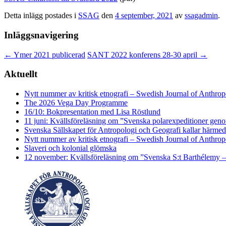
Detta inlägg postades i
SSAG
den
4 september, 2021
av
ssagadmin
.
Inläggsnavigering
←
Ymer 2021 publicerad
SANT 2022 konferens 28-30 april
→
Aktuellt
Nytt nummer av kritisk etnografi – Swedish Journal of Anthro
The 2026 Vega Day Programme
16/10: Bokpresentation med Lisa Röstlund
11 juni: Kvällsföreläsning om ”Svenska polarexpeditioner geno
Svenska Sällskapet för Antropologi och Geografi kallar härmed
Nytt nummer av kritisk etnografi – Swedish Journal of Anthro
Slaveri och kolonial glömska
12 november: Kvällsföreläsning om ”Svenska S:t Barthélemy –