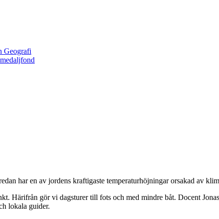
h Geografi
 medaljfond
edan har en av jordens kraftigaste temperaturhöjningar orsakad av kli
kt. Härifrån gör vi dagsturer till fots och med mindre båt. Docent Jo
ch lokala guider.