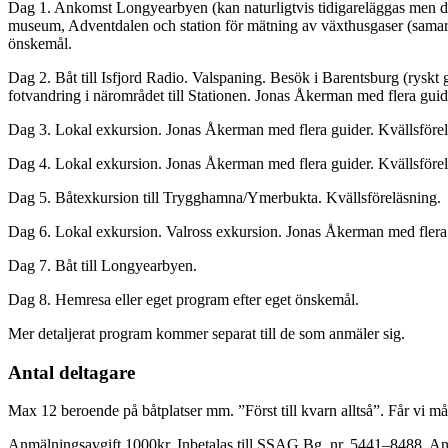
Dag 1. Ankomst Longyearbyen (kan naturligtvis tidigareläggas men då 
museum, Adventdalen och station för mätning av växthusgaser (samarb
önskemål.
Dag 2. Båt till Isfjord Radio. Valspaning. Besök i Barentsburg (rysk
fotvandring i närområdet till Stationen. Jonas Åkerman med flera guid
Dag 3. Lokal exkursion. Jonas Åkerman med flera guider. Kvällsförel
Dag 4. Lokal exkursion. Jonas Åkerman med flera guider. Kvällsförel
Dag 5. Båtexkursion till Trygghamna/Ymerbukta. Kvällsföreläsning.
Dag 6. Lokal exkursion. Valross exkursion. Jonas Åkerman med flera
Dag 7. Båt till Longyearbyen.
Dag 8. Hemresa eller eget program efter eget önskemål.
Mer detaljerat program kommer separat till de som anmäler sig.
Antal deltagare
Max 12 beroende på båtplatser mm. ”Först till kvarn alltså”. Får vi m
Anmälningsavgift 1000kr. Inbetalas till SSAG Bg. nr. 5441–8488. A