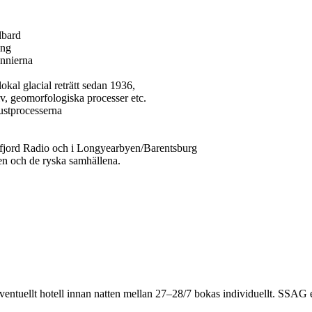
lbard
ing
ennierna
okal glacial reträtt sedan 1936,
liv, geomorfologiska processer etc.
ustprocesserna
Isfjord Radio och i Longyearbyen/Barentsburg
n och de ryska samhällena.
eventuellt hotell innan natten mellan 27–28/7 bokas individuellt. SSAG