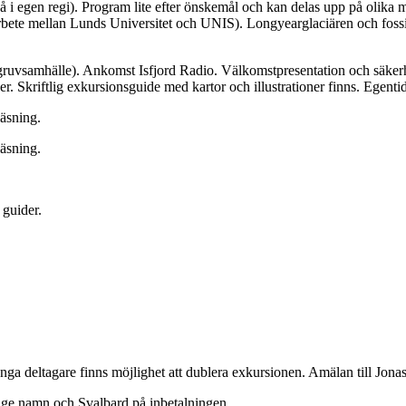
i egen regi). Program lite efter önskemål och kan delas upp på olika 
ete mellan Lunds Universitet och UNIS). Longyearglaciären och fossille
t gruvsamhälle). Ankomst Isfjord Radio. Välkomstpresentation och säker
er. Skriftlig exkursionsguide med kartor och illustrationer finns. Egen
äsning.
äsning.
 guider.
ånga deltagare finns möjlighet att dublera exkursionen. Amälan till Jo
nge namn och Svalbard på inbetalningen.