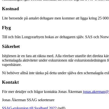
Kostnad
Lite beroende på antalet deltagare men kommer att ligga kring 25 000:- 
Flyg
Till och från Longyearbyen bokas av deltagaren själv. SAS och Norwe
Säkerhet
Isbjörnen är en fara att räkna med. Alla rörelser utanför det direkta
schemalagda aktiviteter under exkursionen står exkursionsledningen fö
vapenbärare.
Ni behöver alltså inte tänka på detta under själva den schemalagda ex
Kontakt
För mer detaljer och frågor kontakta Jonas Åkerman
jonas.akerman@n
Jonas Åkerman SSAG sekreterare
SSAG-exkursion till Svalbard 2022
(pdf)