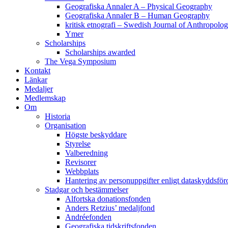
Geografiska Annaler A – Physical Geography
Geografiska Annaler B – Human Geography
kritisk etnografi – Swedish Journal of Anthropolo
Ymer
Scholarships
Scholarships awarded
The Vega Symposium
Kontakt
Länkar
Medaljer
Medlemskap
Om
Historia
Organisation
Högste beskyddare
Styrelse
Valberedning
Revisorer
Webbplats
Hantering av personuppgifter enligt dataskyddsfö
Stadgar och bestämmelser
Alfortska donationsfonden
Anders Retzius’ medaljfond
Andréefonden
Geografiska tidskriftsfonden