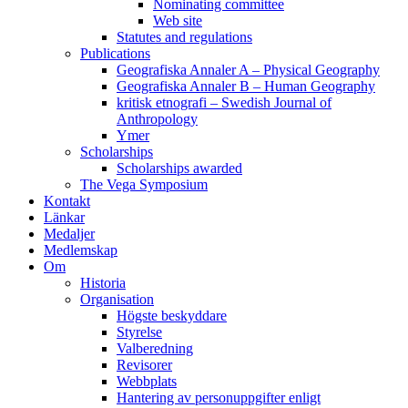
Nominating committee
Web site
Statutes and regulations
Publications
Geografiska Annaler A – Physical Geography
Geografiska Annaler B – Human Geography
kritisk etnografi – Swedish Journal of
Anthropology
Ymer
Scholarships
Scholarships awarded
The Vega Symposium
Kontakt
Länkar
Medaljer
Medlemskap
Om
Historia
Organisation
Högste beskyddare
Styrelse
Valberedning
Revisorer
Webbplats
Hantering av personuppgifter enligt