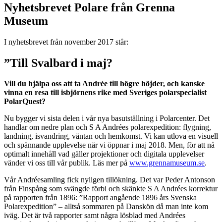
Nyhetsbrevet Polare från Grenna
Museum
I nyhetsbrevet från november 2017 står:
”Till Svalbard i maj?
Vill du hjälpa oss att ta Andrée till högre höjder, och kanske
vinna en resa till isbjörnens rike med Sveriges polarspecialist
PolarQuest?
Nu bygger vi sista delen i vår nya basutställning i Polarcenter. Det
handlar om nedre plan och S A Andrées polarexpedition: flygning,
landning, isvandring, väntan och hemkomst. Vi kan utlova en visuell
och spännande upplevelse när vi öppnar i maj 2018. Men, för att nå
optimalt innehåll vad gäller projektioner och digitala upplevelser
vänder vi oss till vår publik. Läs mer på
www.grennamuseum.se
.
Vår Andréesamling fick nyligen tillökning. Det var Peder Antonson
från Finspång som svängde förbi och skänkte S A Andrées korrektur
på rapporten från 1896: ”Rapport angående 1896 års Svenska
Polarexpedition” – alltså sommaren på Danskön då man inte kom
iväg. Det är två rapporter samt några lösblad med Andrées