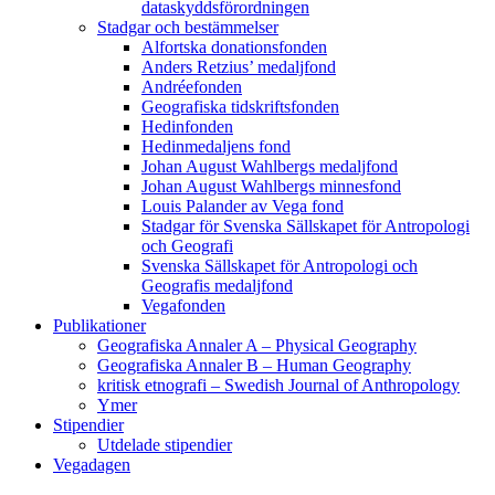
dataskyddsförordningen
Stadgar och bestämmelser
Alfortska donationsfonden
Anders Retzius’ medaljfond
Andréefonden
Geografiska tidskriftsfonden
Hedinfonden
Hedinmedaljens fond
Johan August Wahlbergs medaljfond
Johan August Wahlbergs minnesfond
Louis Palander av Vega fond
Stadgar för Svenska Sällskapet för Antropologi
och Geografi
Svenska Sällskapet för Antropologi och
Geografis medaljfond
Vegafonden
Publikationer
Geografiska Annaler A – Physical Geography
Geografiska Annaler B – Human Geography
kritisk etnografi – Swedish Journal of Anthropology
Ymer
Stipendier
Utdelade stipendier
Vegadagen