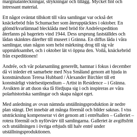
marginalanteckningar, strykningar och tillägg. Mycket fint och
intressant material.
Ett något oväntat tillskott till våra samlingar var också det
knäckebröd från Schumacher som återupptäcktes i oktober. En
glömd/kvarlämnad blecklåda med bröd för Andréexpedition
återfanns på bageriets vind 1944. Dess ursprung fastställdes och
lådan skänktes därefter till museet i Gränna. En diffus låda i våra
samlingar, utan någon som helst märkning drog till sig vår
uppmärksamhet, och i oktober lät vi öppna den. Voilá, knäckebröd
från expeditionen!
Andrée, och vår polarsamling generellt, hamnar i fokus i december
då vi inleder ett samarbete med Nya Småland genom att bjuda in
konstnärsduon Teresa Hubbard / Alexander Birchler till ett
konstnärligt vistelsestipendium – Artist in Residence – i Gränna.
Avsikten är att duon ska få fördjupa sig i och inspireras av våra
polarhistoriska samlingar och skapa något eget.
Med anledning av ovan nämnda utställningsproduktion är nedre
plan stängt. Det innebär att många föremål och bilder saknas. I viss
utsträckning kompenserar vi det genom att i entréhallen – Galleriet –
rotera föremål och nyförvärv till samlingarna. Galleriet är avgiftsfritt
och utställningen i övriga erbjuds till halv entré under
utställningsproduktionen.