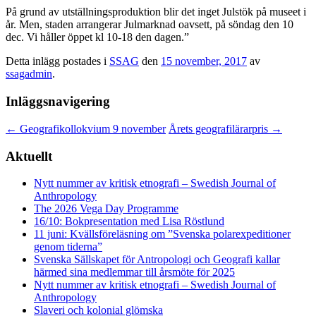
På grund av utställningsproduktion blir det inget Julstök på museet i
år. Men, staden arrangerar Julmarknad oavsett, på söndag den 10
dec. Vi håller öppet kl 10-18 den dagen.”
Detta inlägg postades i
SSAG
den
15 november, 2017
av
ssagadmin
.
Inläggsnavigering
←
Geografikollokvium 9 november
Årets geografilärarpris
→
Aktuellt
Nytt nummer av kritisk etnografi – Swedish Journal of
Anthropology
The 2026 Vega Day Programme
16/10: Bokpresentation med Lisa Röstlund
11 juni: Kvällsföreläsning om ”Svenska polarexpeditioner
genom tiderna”
Svenska Sällskapet för Antropologi och Geografi kallar
härmed sina medlemmar till årsmöte för 2025
Nytt nummer av kritisk etnografi – Swedish Journal of
Anthropology
Slaveri och kolonial glömska