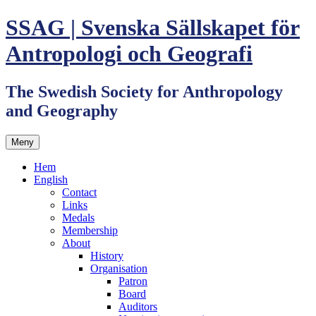
Hoppa
SSAG | Svenska Sällskapet för
till
innehåll
Antropologi och Geografi
The Swedish Society for Anthropology
and Geography
Meny
Hem
English
Contact
Links
Medals
Membership
About
History
Organisation
Patron
Board
Auditors