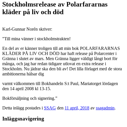
Stockholmsrelease av Polarfararnas
kläder på liv och död
Karl-Gunnar Norén skriver:
”Till mina vänner i stockholmstrakten!
En del av er känner troligen till att min bok POLARFARARNAS
KLÄDER PÅ LIV OCH DÖD har haft release på Polarcenter i
Gränna i slutet av mars. Men Gränna ligger väldigt långt bort för
många, och jag har redan tidigare utlovat en extra release i
Stockholm. Nu jädrar ska den bli av! Det lilla förlaget med de stora
ambitionerna hälsar dig
varmt välkommen till Bokhandeln S:t Paul, Mariatorget lördagen
den 14 april 2008 kl 13-15.
Bokförsäljning och signering.”
Detta inlägg postades i
SSAG
den
11 april, 2018
av
ssagadmin
.
Inläggsnavigering