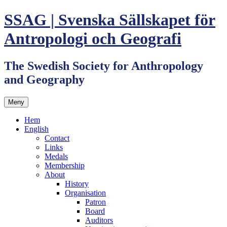
Hoppa
SSAG | Svenska Sällskapet för
till
innehåll
Antropologi och Geografi
The Swedish Society for Anthropology
and Geography
Meny
Hem
English
Contact
Links
Medals
Membership
About
History
Organisation
Patron
Board
Auditors