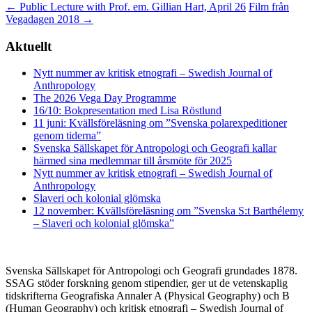
←
Public Lecture with Prof. em. Gillian Hart, April 26
Film från
Vegadagen 2018
→
Aktuellt
Nytt nummer av kritisk etnografi – Swedish Journal of
Anthropology
The 2026 Vega Day Programme
16/10: Bokpresentation med Lisa Röstlund
11 juni: Kvällsföreläsning om ”Svenska polarexpeditioner
genom tiderna”
Svenska Sällskapet för Antropologi och Geografi kallar
härmed sina medlemmar till årsmöte för 2025
Nytt nummer av kritisk etnografi – Swedish Journal of
Anthropology
Slaveri och kolonial glömska
12 november: Kvällsföreläsning om ”Svenska S:t Barthélemy
– Slaveri och kolonial glömska”
Svenska Sällskapet för Antropologi och Geografi grundades 1878.
SSAG stöder forskning genom stipendier, ger ut de vetenskaplig
tidskrifterna Geografiska Annaler A (Physical Geography) och B
(Human Geography) och kritisk etnografi – Swedish Journal of