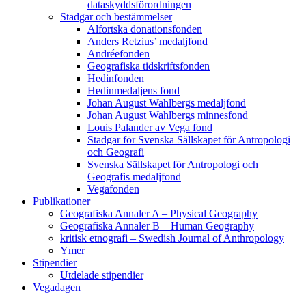
dataskyddsförordningen
Stadgar och bestämmelser
Alfortska donationsfonden
Anders Retzius’ medaljfond
Andréefonden
Geografiska tidskriftsfonden
Hedinfonden
Hedinmedaljens fond
Johan August Wahlbergs medaljfond
Johan August Wahlbergs minnesfond
Louis Palander av Vega fond
Stadgar för Svenska Sällskapet för Antropologi
och Geografi
Svenska Sällskapet för Antropologi och
Geografis medaljfond
Vegafonden
Publikationer
Geografiska Annaler A – Physical Geography
Geografiska Annaler B – Human Geography
kritisk etnografi – Swedish Journal of Anthropology
Ymer
Stipendier
Utdelade stipendier
Vegadagen