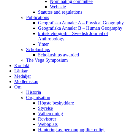
Nominating committee
Web site
Statutes and regulations
Publications
Geografiska Annaler A – Physical Geography
Geografiska Annaler B – Human Geography
kritisk etnografi – Swedish Journal of
Anthropology
Ymer
Scholarships
Scholarships awarded
The Vega Symposium
Kontakt
Länkar
Medaljer
Medlemskap
Om
Historia
Organisation
Högste beskyddare
Styrelse
Valberedning
Revisorer
Webbplats
Hantering av personuppgifter enligt