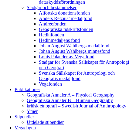
dataskyddsförordningen
Stadgar och bestämmelser
Alfortska donationsfonden
Anders Retzius’ medaljfond
Andréefonden
Geografiska tidskriftsfonden
Hedinfonden
Hedinmedaljens fond
Johan August Wahlbergs medaljfond
Johan August Wahlbergs minnesfond
Louis Palander av Vega fond
Stadgar för Svenska Sällskapet för Antropologi
och Geografi
Svenska Sällskapet för Antropologi och
Geografis medaljfond
Vegafonden
Publikationer
Geografiska Annaler A – Physical Geography
Geografiska Annaler B – Human Geography
kritisk etnografi – Swedish Journal of Anthropology
Ymer
Stipendier
Utdelade stipendier
Vegadagen