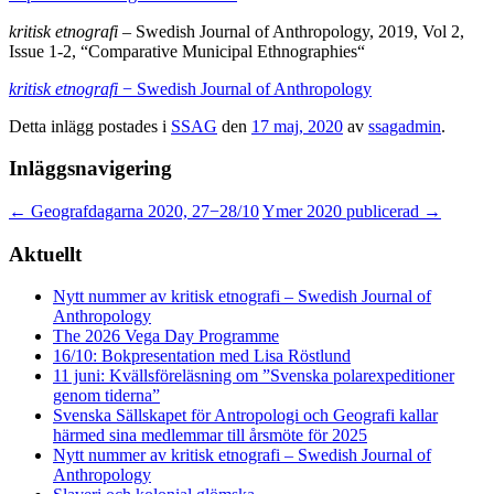
kritisk etnografi
– Swedish Journal of Anthropology, 2019, Vol 2,
Issue 1-2, “Comparative Municipal Ethnographies“
kritisk etnografi
− Swedish Journal of Anthropology
Detta inlägg postades i
SSAG
den
17 maj, 2020
av
ssagadmin
.
Inläggsnavigering
←
Geografdagarna 2020, 27−28/10
Ymer 2020 publicerad
→
Aktuellt
Nytt nummer av kritisk etnografi – Swedish Journal of
Anthropology
The 2026 Vega Day Programme
16/10: Bokpresentation med Lisa Röstlund
11 juni: Kvällsföreläsning om ”Svenska polarexpeditioner
genom tiderna”
Svenska Sällskapet för Antropologi och Geografi kallar
härmed sina medlemmar till årsmöte för 2025
Nytt nummer av kritisk etnografi – Swedish Journal of
Anthropology