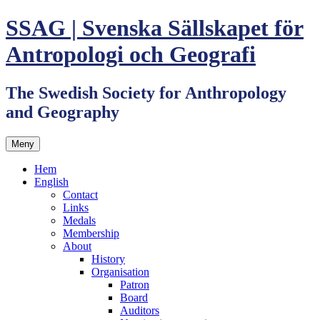
Hoppa
SSAG | Svenska Sällskapet för
till
innehåll
Antropologi och Geografi
The Swedish Society for Anthropology
and Geography
Meny
Hem
English
Contact
Links
Medals
Membership
About
History
Organisation
Patron
Board
Auditors