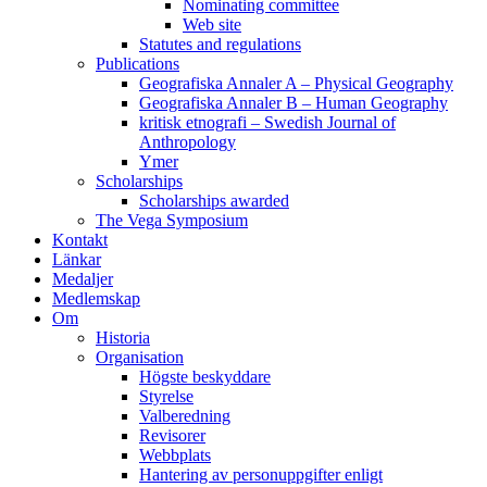
Nominating committee
Web site
Statutes and regulations
Publications
Geografiska Annaler A – Physical Geography
Geografiska Annaler B – Human Geography
kritisk etnografi – Swedish Journal of
Anthropology
Ymer
Scholarships
Scholarships awarded
The Vega Symposium
Kontakt
Länkar
Medaljer
Medlemskap
Om
Historia
Organisation
Högste beskyddare
Styrelse
Valberedning
Revisorer
Webbplats
Hantering av personuppgifter enligt