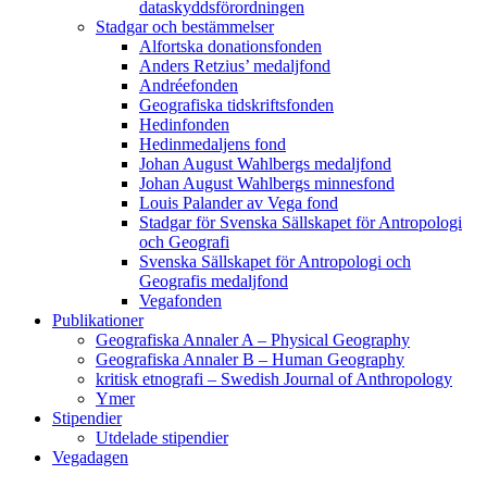
dataskyddsförordningen
Stadgar och bestämmelser
Alfortska donationsfonden
Anders Retzius’ medaljfond
Andréefonden
Geografiska tidskriftsfonden
Hedinfonden
Hedinmedaljens fond
Johan August Wahlbergs medaljfond
Johan August Wahlbergs minnesfond
Louis Palander av Vega fond
Stadgar för Svenska Sällskapet för Antropologi
och Geografi
Svenska Sällskapet för Antropologi och
Geografis medaljfond
Vegafonden
Publikationer
Geografiska Annaler A – Physical Geography
Geografiska Annaler B – Human Geography
kritisk etnografi – Swedish Journal of Anthropology
Ymer
Stipendier
Utdelade stipendier
Vegadagen