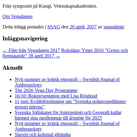
Från symposiet på Kungl. Vetenskapsakademien.
Om Vegadagen
Detta inlägg postades i
SSAG
den
20 april, 2017
av
ssagadmin
.
Inläggsnavigering
←
Film från Vegadagen 2017
Boksläpp: Ymer 2016 ”Genus och
företagande” 28 april 2017
→
Aktuellt
Nytt nummer av kritisk etnografi – Swedish Journal of
Anthropology
The 2026 Vega Day Programme
16/10: Bokpresentation med Lisa Röstlund
11 juni: Kvällsföreläsning om ”Svenska polarexpeditioner
genom tiderna”
Svenska Sällskapet för Antropologi och Geografi kallar
härmed sina medlemmar till årsmöte för 2025
Nytt nummer av kritisk etnografi – Swedish Journal of
Anthropology
Slaveri och kolonial glömska