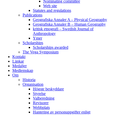
Nominating committee
Web site
Statutes and regulations
Publications
Geografiska Annaler A – Physical Geography
Geografiska Annaler B – Human Geography
kritisk etnografi – Swedish Journal of
Anthropology
Ymer
Scholarships
Scholarships awarded
The Vega Symposium
Kontakt
Länkar
Medaljer
Medlemskap
Om
Historia
Organisation
Högste beskyddare
Styrelse
Valberedning
Revisorer
Webbplats
Hantering av personuppgifter enligt