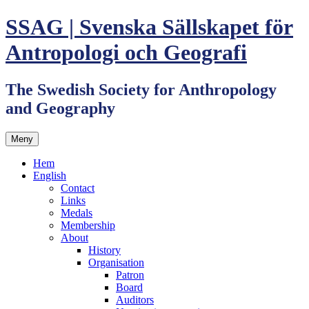
Hoppa
SSAG | Svenska Sällskapet för
till
innehåll
Antropologi och Geografi
The Swedish Society for Anthropology
and Geography
Meny
Hem
English
Contact
Links
Medals
Membership
About
History
Organisation
Patron
Board
Auditors